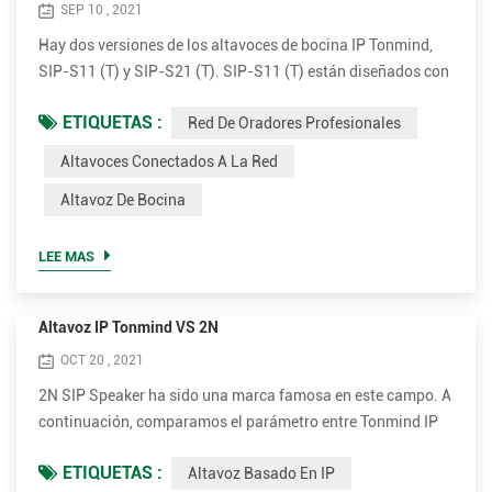
SEP 10 , 2021
Hay dos versiones de los altavoces de bocina IP Tonmind,
SIP-S11 (T) y SIP-S21 (T). SIP-S11 (T) están diseñados con
una perspectiva plana blanca y SIP-21 (T) viene con una
ETIQUETAS :
Red De Oradores Profesionales
apariencia redonda gris. Ambas versiones tienen
amplificador de 15W y 30W opcional. Conecte y transmita.
Altavoces Conectados A La Red
Simple de instalar Los altavoces exteriores de bocina IP son
Altavoz De Bocina
muy sencillos de instalar. Es compatible con PoE (Power
over E...
LEE MAS
Altavoz IP Tonmind VS 2N
OCT 20 , 2021
2N SIP Speaker ha sido una marca famosa en este campo. A
continuación, comparamos el parámetro entre Tonmind IP
Speaker y 2N SIP Speaker. Ventajas del altavoz Tonmind IP.
ETIQUETAS :
Altavoz Basado En IP
• Admite muchos más códec para una mejor calidad de