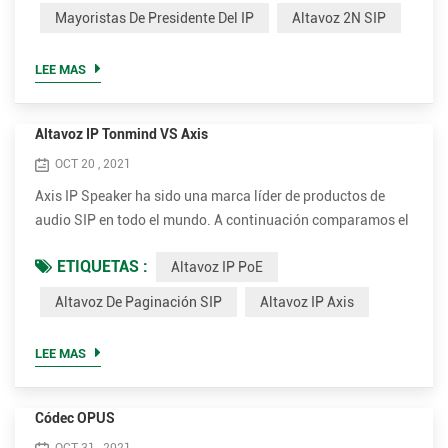
sonido, incluidos OPUS, MP1 / MP2 / MP3 ... etc. • Potencia
Mayoristas De Presidente Del IP
Altavoz 2N SIP
nominal más alta de hasta 30 W para una voz clara y fuerte.
Son 15W y 30W opcionales. • Mucho más rentable. El
LEE MAS
precio...
Altavoz IP Tonmind VS Axis
OCT 20 , 2021
Axis IP Speaker ha sido una marca líder de productos de
audio SIP en todo el mundo. A continuación comparamos el
parámetro entre Tonmind y Altavoz de megafonía SIP de
ETIQUETAS :
Altavoz IP PoE
Axis. Ventajas del altavoz Tonmind IP PoE. • Admite muchos
más códec para una mejor calidad de sonido, incluidos
Altavoz De Paginación SIP
Altavoz IP Axis
OPUS, MP1 / MP2 / MP3 ... etc. • Potencia nominal más alta
de hasta 30 W para una voz clara y fuerte. Son 15W y 30W
LEE MAS
opci...
Códec OPUS