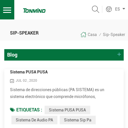
ES
SIP-SPEAKER
Casa
Sip-Speaker
/
Blog
Sistema PUSA PUSA
JUL 02 , 2020
Sistema de direcciones públicas (PA SISTEMA) es un
sistema electrónico que comprende micrófonos,
amplificadores, altavoces y equipo relacionado Aumenta el
ETIQUETAS :
Sistema PUSA PUSA
volumen aparente (sonoridad) de una voz humana,
instrumento musical u otra fuente de sonido acústica o
Sistema De Audio PA
Sistema Sip Pa
sonido grabado o música. Los sistemas PA se utilizan en