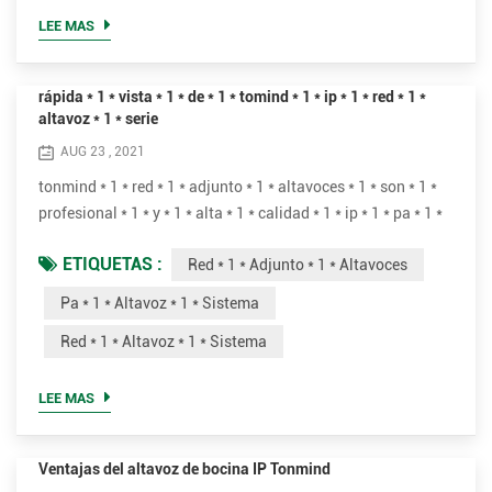
cualquier lugar público que requiera que un anunciador,
LEE MAS
artista, etc. sea lo suficient...
rápida * 1 * vista * 1 * de * 1 * tomind * 1 * ip * 1 * red * 1 *
altavoz * 1 * serie
AUG 23 , 2021
tonmind * 1 * red * 1 * adjunto * 1 * altavoces * 1 * son * 1 *
profesional * 1 * y * 1 * alta * 1 * calidad * 1 * ip * 1 * pa * 1 *
altavoz * 1 * sistema.* 1 * ellos * 1 * son * 1 * perfectos * 1 *
ETIQUETAS :
Red * 1 * Adjunto * 1 * Altavoces
para * 1 * en vivo * 1 * o * 1 * programados * 1 * voz * 1 *
mensajes * 1 * para reproducir * 1 * fondo * 1 * música, * 1 *
Pa * 1 * Altavoz * 1 * Sistema
anuncios, * 1 * seguridad * 1 * o * 1 * fuego * 1 * alarma * 1 *
Red * 1 * Altavoz * 1 * Sistema
enlace .* 1 ...
LEE MAS
Ventajas del altavoz de bocina IP Tonmind