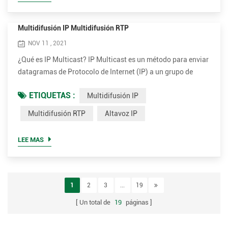
control de transporte en tiempo real (RTCP) y ...
Multidifusión IP Multidifusión RTP
NOV 11 , 2021
¿Qué es IP Multicast? IP Multicast es un método para enviar
datagramas de Protocolo de Internet (IP) a un grupo de
receptores interesados ​​en una sola transmisión. Es la forma
ETIQUETAS :
Multidifusión IP
de multidifusión específica de IP y se utiliza para la
transmisión de medios y otras aplicaciones de red. Utiliza
Multidifusión RTP
Altavoz IP
bloques de direcciones de multidifusión especialmente
reservados en IPv4 e IPv6. La multidifusión IP es una t...
LEE MAS
1
2
3
...
19
Un total de
19
páginas