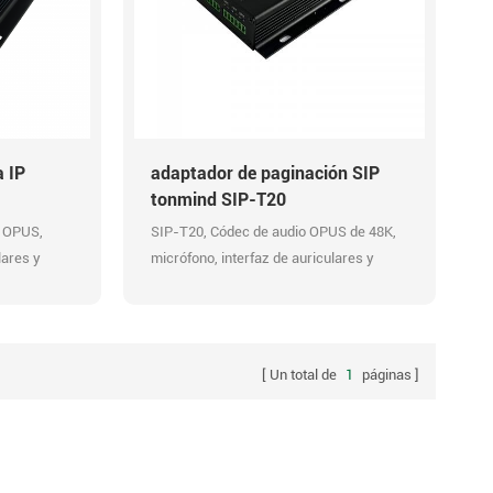
 IP
adaptador de paginación SIP
tonmind SIP-T20
K OPUS,
SIP-T20, Códec de audio OPUS de 48K,
lares y
micrófono, interfaz de auriculares y
HTTP y
altavoz. alarma: GPIO, URL HTTP y
n
salida de retransmisión. compatible con
F VMS/NVR.
dispositivos voip SIP, ONVIF VMS.
Un total de
1
páginas