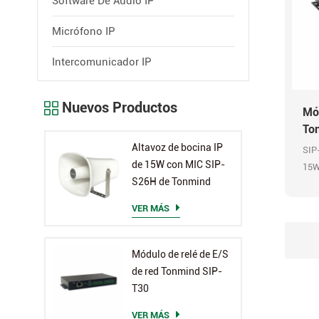
Software De Audio IP
Micrófono IP
Intercomunicador IP
Nuevos Productos
Mód
To
Altavoz de bocina IP
SIP-
de 15W con MIC SIP-
15W,
S26H de Tonmind
auri
SIP
VER MÁS
pre
48K
Módulo de relé de E/S
de red Tonmind SIP-
T30
VER MÁS