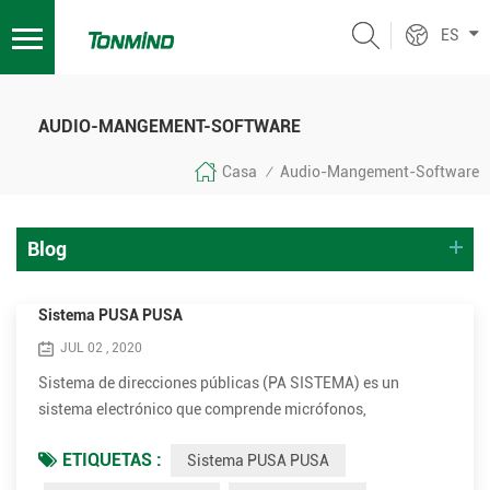
ES
AUDIO-MANGEMENT-SOFTWARE
Casa
Audio-Mangement-Software
/
Blog
Sistema PUSA PUSA
JUL 02 , 2020
Sistema de direcciones públicas (PA SISTEMA) es un
sistema electrónico que comprende micrófonos,
amplificadores, altavoces y equipo relacionado Aumenta el
ETIQUETAS :
Sistema PUSA PUSA
volumen aparente (sonoridad) de una voz humana,
instrumento musical u otra fuente de sonido acústica o