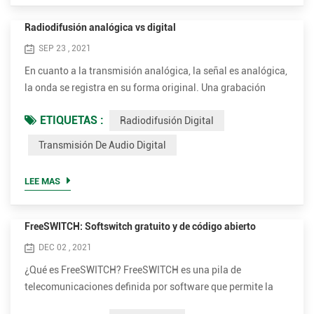
Radiodifusión analógica vs digital
SEP 23 , 2021
En cuanto a la transmisión analógica, la señal es analógica,
la onda se registra en su forma original. Una grabación
analógica es aquella en la que se hace que una propiedad o
ETIQUETAS :
Radiodifusión Digital
característica de un medio de grabación físico varíe de
manera análoga a las variaciones en la presión del aire del
Transmisión De Audio Digital
sonido original. A diferencia de las formas de onda
analógicas, la radiodifusión digital funciona traduciend...
LEE MAS
FreeSWITCH: Softswitch gratuito y de código abierto
DEC 02 , 2021
¿Qué es FreeSWITCH? FreeSWITCH es una pila de
telecomunicaciones definida por software que permite la
transformación digital de conmutadores de