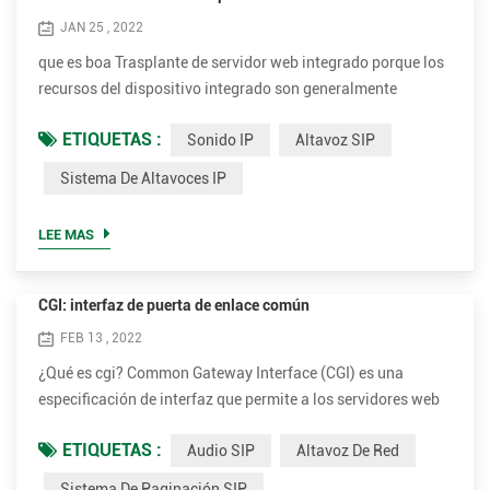
JAN 25 , 2022
que es boa Trasplante de servidor web integrado porque los
recursos del dispositivo integrado son generalmente
limitados y no necesitan poder procesar solicitudes de
ETIQUETAS :
Sonido IP
Altavoz SIP
muchos usuarios al mismo tiempo , no utiliza los servidores
Linux más comunes como apache , algunos servidores web
Sistema De Altavoces IP
especialmente Se requieren dispositivos diseñados para
dispositivos integrados. Estos servidores web son
LEE MAS
adecuados para...
CGI: interfaz de puerta de enlace común
FEB 13 , 2022
¿Qué es cgi? Common Gateway Interface (CGI) es una
especificación de interfaz que permite a los servidores web
ejecutar un programa externo, normalmente para procesar
ETIQUETAS :
Audio SIP
Altavoz De Red
las solicitudes de los usuarios. dichos programas a menudo
están escritos en un lenguaje de secuencias de comandos y
Sistema De Paginación SIP