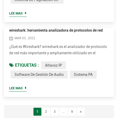
se conocen comúnmente como secuencias de comandos CGI
,, pero pueden incluir programas compilados . un caso de
LEE MAS
uso t...
wireshark: herramienta analizadora de protocolos de red
MAR 03 , 2022
¿Qué es Wireshark? wireshark es el analizador de protocolo
de red más importante y ampliamente utilizado en el
mundo., le permite ver lo que sucede en su red a un nivel
ETIQUETAS :
Altavoz IP
microscópico y es el estándar de facto (y a menudo de jure)
en muchas empresas comerciales y sin fines de lucro,
Software De Gestión De Audio
Sistema PA
agencias gubernamentales, e instituciones educativas. el
desarrollo de wireshark prospera gracias a las
LEE MAS
contribuciones...
1
2
3
...
9