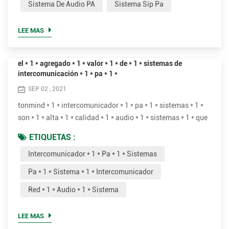
Sistema De Audio PA
Sistema Sip Pa
sonido grabado o música. Los sistemas PA se utilizan en
cualquier lugar público que requiera que un anunciador,
LEE MAS
artista, etc. sea lo suficient...
el * 1 * agregado * 1 * valor * 1 * de * 1 * sistemas de
intercomunicación * 1 * pa * 1 *
SEP 02 , 2021
tonmind * 1 * intercomunicador * 1 * pa * 1 * sistemas * 1 *
son * 1 * alta * 1 * calidad * 1 * audio * 1 * sistemas * 1 * que
* 1 * puede * 1 * entregar * 1 * muchos * 1 * beneficios * 1 * en
ETIQUETAS :
* 1 * diferentes * 1 * casos, * 1 * para * 1 * instancia, * 1 *
Intercomunicador * 1 * Pa * 1 * Sistemas
escuelas, * 1 * oficinas, * 1 * minorista * 1 * tiendas, * 1 *
público * 1 * edificios. hacer * 1 * en vivo * 1 * o * 1 *
Pa * 1 * Sistema * 1 * Intercomunicador
programado * 1 * anun...
Red * 1 * Audio * 1 * Sistema
LEE MAS