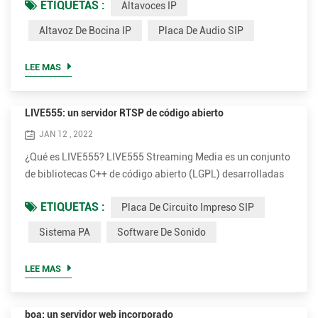
ETIQUETAS :
Altavoces IP
telecomunicaciones patentados a una implementación de
software versátil que se ejecuta en cualquier hardware
Altavoz De Bocina IP
Placa De Audio SIP
básico. Desde una Raspberry PI hasta un servidor
multinúcleo, FreeSWITCH puede desbloquear el potencial de
LEE MAS
telecomunicaciones de cualquier disposit...
LIVE555: un servidor RTSP de código abierto
JAN 12 , 2022
¿Qué es LIVE555? LIVE555 Streaming Media es un conjunto
de bibliotecas C++ de código abierto (LGPL) desarrolladas
por Live Networks, Inc. para transmisión multimedia. Las
ETIQUETAS :
Placa De Circuito Impreso SIP
bibliotecas admiten estándares abiertos como RTP/RTCP y
RTSP para transmisión, y también pueden administrar
Sistema PA
Software De Sonido
formatos de carga útil RTP de video como H.264, H.265,
MPEG, VP8 y DV, y formatos de carga útil RTP de audio como
LEE MAS
MPEG, A...
boa: un servidor web incorporado