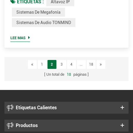
ETIQUETAS :
Altavoz IP
sonido nítido y de alta potencia los hace ideales para
exteriores, instalaciones industriales, centros de transporte,
Sistemas De Megafonía
campus universitarios y sistemas de radiodifusión de
Sistemas De Audio TONMIND
emergencia. A medida que los sistemas de audio continú...
LEE MAS
1
2
3
4
...
18
Un total de
18
páginas
Etiquetas Calientes
Productos