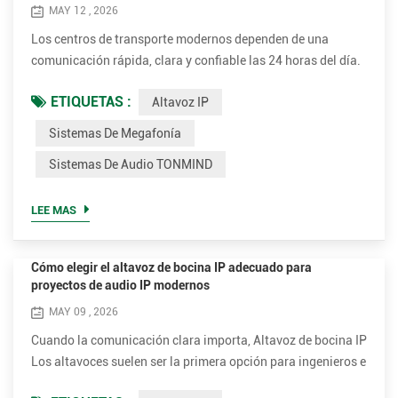
MAY 12 , 2026
Los centros de transporte modernos dependen de una
comunicación rápida, clara y confiable las 24 horas del día.
Ya sea guiando a los pasajeros al andén correcto,
ETIQUETAS :
Altavoz IP
transmitiendo alertas de emergencia o coordinando las
operaciones diarias, un profesional... Sistema de megafonía
Sistemas De Megafonía
Se ha convertido en una parte fundamental de las
Sistemas De Audio TONMIND
estaciones de ferrocarril y la infraestructura aeroportuaria.
A medida que ...
LEE MAS
Cómo elegir el altavoz de bocina IP adecuado para
proyectos de audio IP modernos
MAY 09 , 2026
Cuando la comunicación clara importa, Altavoz de bocina IP
Los altavoces suelen ser la primera opción para ingenieros e
integradores de sistemas. Su capacidad para ofrecer un