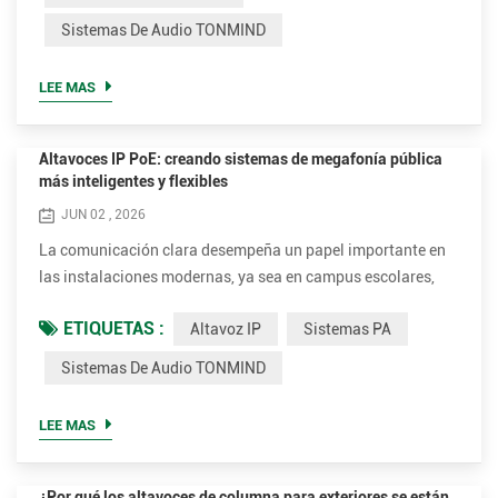
mantenimiento de un entorno de aprendizaje seguro y
Sistemas De Audio TONMIND
organizado. A medida que los campus educativos continúan
modernizando s...
LEE MAS
Altavoces IP PoE: creando sistemas de megafonía pública
más inteligentes y flexibles
JUN 02 , 2026
La comunicación clara desempeña un papel importante en
las instalaciones modernas, ya sea en campus escolares,
centros de transporte, edificios comerciales, plantas de
ETIQUETAS :
Altavoz IP
Sistemas PA
fabricación o centros de atención médica. A medida que la
tecnología de red continúa evolucionando, muchas
Sistemas De Audio TONMIND
organizaciones están explorando soluciones de audio
basadas en IP como alternativa a los sistemas analógicos
LEE MAS
tradicionales, b...
¿Por qué los altavoces de columna para exteriores se están