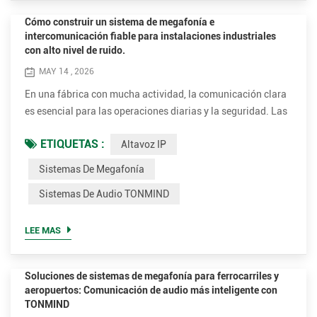
Cómo construir un sistema de megafonía e
intercomunicación fiable para instalaciones industriales
con alto nivel de ruido.
MAY 14 , 2026
En una fábrica con mucha actividad, la comunicación clara
es esencial para las operaciones diarias y la seguridad. Las
carretillas elevadoras se mueven constantemente por las
ETIQUETAS :
Altavoz IP
áreas de trabajo, la maquinaria de producción genera un
alto nivel de ruido ambiental y los avisos de emergencia
Sistemas De Megafonía
deben escucharse de inmediato y con claridad. En estos
Sistemas De Audio TONMIND
entornos, los sistemas de megafonía analógicos
tradiciona...
LEE MAS
Soluciones de sistemas de megafonía para ferrocarriles y
aeropuertos: Comunicación de audio más inteligente con
TONMIND