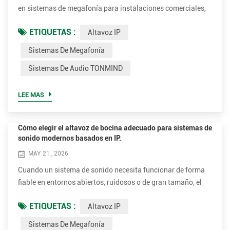
en sistemas de megafonía para instalaciones comerciales,
educativas, industriales y de transporte. Sin embargo, los
ETIQUETAS :
Altavoz IP
altavoces de pared siguen siendo esenciales para lograr un
sonido claro y equilibrado, una inteligibilidad del habla
Sistemas De Megafonía
superior y una instalación flexible. Los modernos altavoces
Sistemas De Audio TONMIND
de pared son puntos finales de red inteligentes....
LEE MAS
Cómo elegir el altavoz de bocina adecuado para sistemas de
sonido modernos basados en IP.
MAY 21 , 2026
Cuando un sistema de sonido necesita funcionar de forma
fiable en entornos abiertos, ruidosos o de gran tamaño, el
altavoz de bocina suele convertirse en el componente más
ETIQUETAS :
Altavoz IP
importante del diseño de audio. Ya sea en una planta
industrial, un centro de transporte, un campus universitario
Sistemas De Megafonía