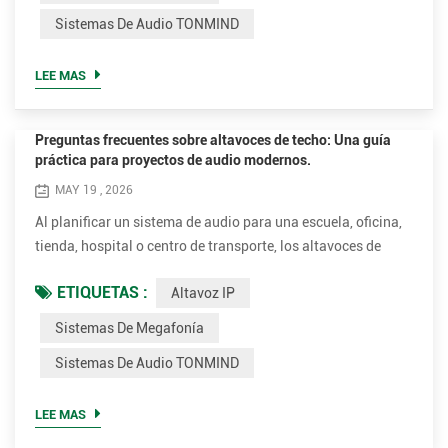
o una red de seguridad pública, elegir el modelo adecuado
Sistemas De Audio TONMIND
no se trata solo de volumen, sino también de claridad, c...
LEE MAS
Preguntas frecuentes sobre altavoces de techo: Una guía
práctica para proyectos de audio modernos.
MAY 19 , 2026
Al planificar un sistema de audio para una escuela, oficina,
tienda, hospital o centro de transporte, los altavoces de
techo suelen ser uno de los primeros productos que
ETIQUETAS :
Altavoz IP
consideran los ingenieros e instaladores. Su diseño
elegante, la uniformidad del sonido y la facilidad de
Sistemas De Megafonía
instalación los convierten en una opción popular tanto para
Sistemas De Audio TONMIND
música ambiental como para anuncios por voz. Sin
embargo, muchos...
LEE MAS