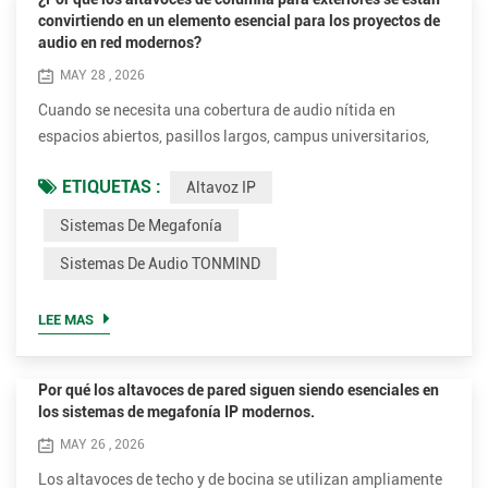
convirtiendo en un elemento esencial para los proyectos de
audio en red modernos?
MAY 28 , 2026
Cuando se necesita una cobertura de audio nítida en
espacios abiertos, pasillos largos, campus universitarios,
centros de transporte o instalaciones industriales, los
ETIQUETAS :
Altavoz IP
altavoces tradicionales suelen tener problemas con la
direccionalidad y la inteligibilidad del habla. Por ello, cada
Sistemas De Megafonía
vez más integradores y contratistas de proyectos optan por
Sistemas De Audio TONMIND
soluciones de altavoces de columna para exteriores
diseña...
LEE MAS
Por qué los altavoces de pared siguen siendo esenciales en
los sistemas de megafonía IP modernos.
MAY 26 , 2026
Los altavoces de techo y de bocina se utilizan ampliamente