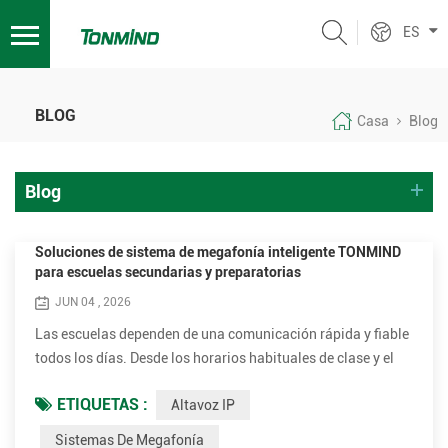
ES
BLOG
Casa
Blog
Blog
Soluciones de sistema de megafonía inteligente TONMIND
para escuelas secundarias y preparatorias
JUN 04 , 2026
Las escuelas dependen de una comunicación rápida y fiable
todos los días. Desde los horarios habituales de clase y el
toque de timbre hasta las notificaciones de emergencia y los
ETIQUETAS :
Altavoz IP
anuncios en todo el campus, un eficaz IP sistema de
megafoníadesempeña un papel fundamental en el
Sistemas De Megafonía