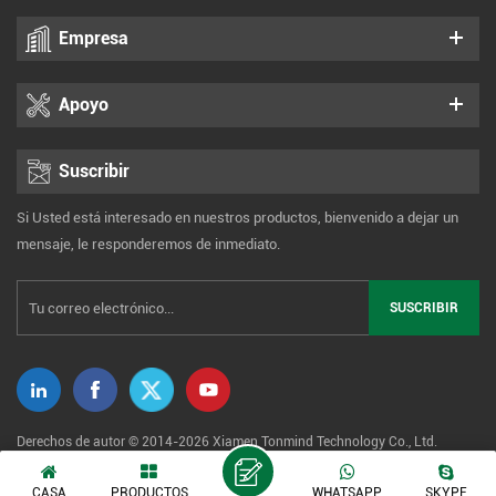
Empresa
Apoyo
Suscribir
Si Usted está interesado en nuestros productos, bienvenido a dejar un
mensaje, le responderemos de inmediato.
Derechos de autor © 2014-2026 Xiamen Tonmind Technology Co., Ltd.
Reservados todos los derechos. |
Mapa del sitio
|
XML
|
CASA
PRODUCTOS
WHATSAPP
SKYPE
política de privacidad
Red IPv6 admitida