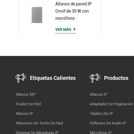
Altavoz de pared IP
Onvif de 30 W con
micrófono
VER MÁS
Etiquetas Calientes
Productos
Altavoz SIP
Altavoz IP
Orador De Red
Adaptador De Paginación
Altavoz IP
Tablero De IP
Altavoces De Techo De Red
Software De Audio IP
Sistema De Megafonía IP
Micrófono IP