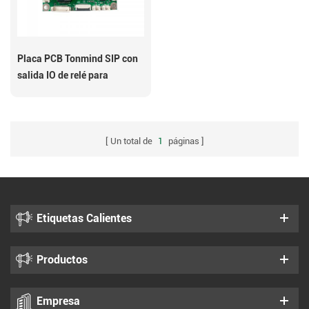
Placa PCB Tonmind SIP con
salida IO de relé para
teléfono de puerta
intercomunicador con
altavoz IP
Un total de
1
páginas
Etiquetas Calientes
Productos
Empresa