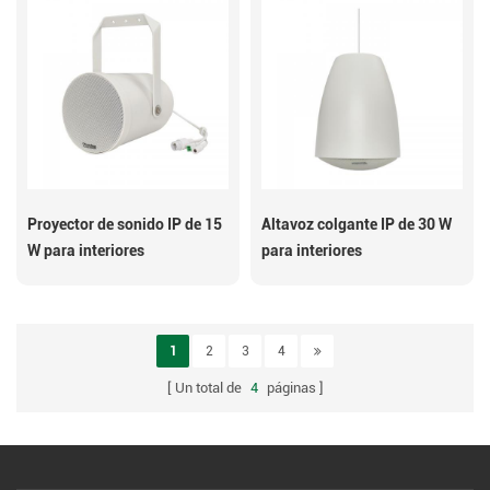
Proyector de sonido IP de 15
Altavoz colgante IP de 30 W
W para interiores
para interiores
1
2
3
4
Un total de
4
páginas