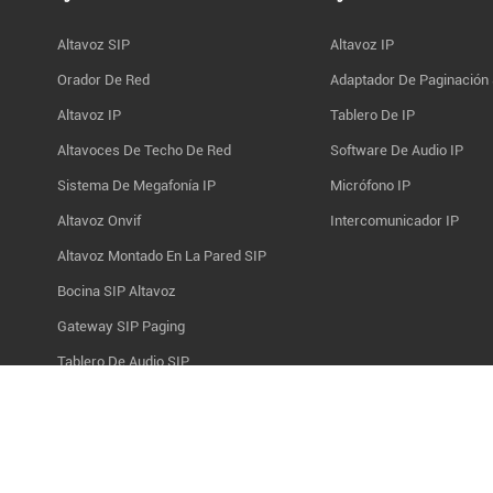
Altavoz SIP
Altavoz IP
Orador De Red
Adaptador De Paginación
Altavoz IP
Tablero De IP
Altavoces De Techo De Red
Software De Audio IP
Sistema De Megafonía IP
Micrófono IP
Altavoz Onvif
Intercomunicador IP
Altavoz Montado En La Pared SIP
Bocina SIP Altavoz
Gateway SIP Paging
Tablero De Audio SIP
Derechos de autor © 2014-2026 Xiamen Tonmind Technology Co., Ltd. Re