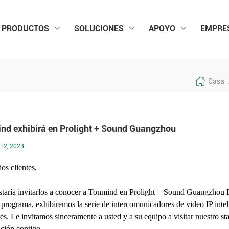
PRODUCTOS
SOLUCIONES
APOYO
EMPRE
Casa
nd exhibirá en Prolight + Sound Guangzhou
12, 2023
os clientes,
taría invitarlos a conocer a Tonmind en
Prolight + Sound Guangzhou 
 programa, exhibiremos
la serie de intercomunicadores de video IP int
tes.
Le invitamos sinceramente a usted y a su equipo a visitar nuestro st
ción contigo.