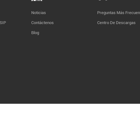
Noticias
Preguntas Más Frecuen
 SIP
Contáctenos
Centro De Descargas
Blog
servados todos los derechos. |
Mapa del sitio
|
XML
|
política de privacidad
Red 