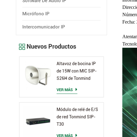
Software De Audio IP
Direcci
Micrófono IP
Número
Fecha: 
Intercomunicador IP
Atenta
Tecnol
Nuevos Productos
Altavoz de bocina IP
de 15W con MIC SIP-
S26H de Tonmind
VER MÁS
Módulo de relé de E/S
de red Tonmind SIP-
T30
VER MÁS